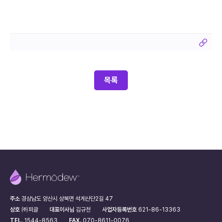
목록
주소
경상남도 양산시 상북면 석계산단2길 47
상호
㈜피글
대표이사님
김규천
사업자등록번호
621-86-13363
TEL.
1544-8563
FAX.
070-8611-0076