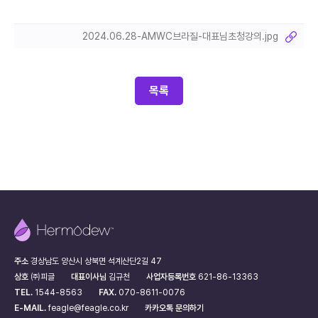
2024.06.28-AMWC브라질-대표님초청강의.jpg
목록
주소
경상남도 양산시 상북면 석계산단2길 47
상호
㈜피글
대표이사님
김규천
사업자등록번호
621-86-13363
TEL.
1544-8563
FAX.
070-8611-0076
E-MAIL.
feagle@feagle.co.kr
카카오톡 문의하기